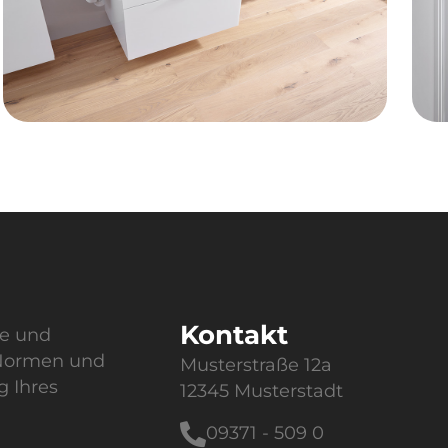
Kontakt
te und
 Normen und
Musterstraße 12a
g Ihres
12345 Musterstadt
09371 - 509 0